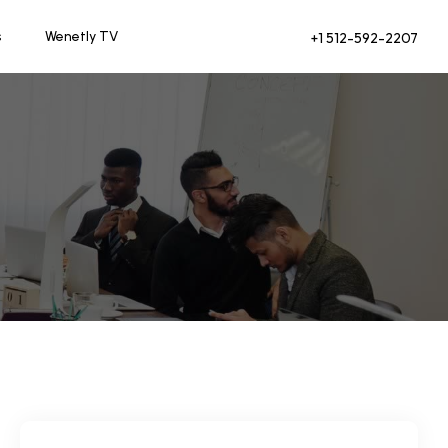
s
Wenetly TV
+1 512-592-2207