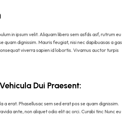
n
ibulum in ipsum velit. Aliquam libero sem asfds asf, rutrum eu
 se quam dignissim. Mauris feugiat, nisi nec dapibuasas a gas
. consequat viverra sapien id lobortis. Vivamus auctor turpis
Vehicula Dui Praesent:
ula a erat. Phasellusac sem sed erat pos se quam dignissim.
ravida ante, non aliquet odio elit ac orci. Curabi tinc Nunc eu