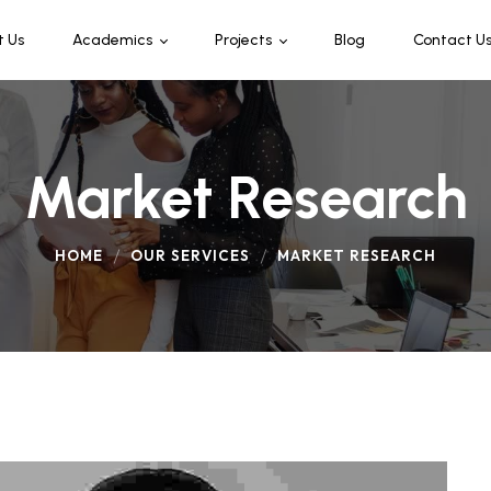
t Us
Academics
Projects
Blog
Contact U
Programmes & Offerings
Leaders Connect
Admission
Market Research
HOME
OUR SERVICES
MARKET RESEARCH