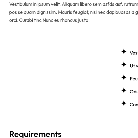
Vestibulum in ipsum velit. Aliquam libero sem asfds asf, rutrum
pos se quam dignissim. Mauris feugiat, nisi nec dapibuasas a gas
orci. Curabi tinc Nunc eu rhoncus justo,
Vest
Ut v
Feug
Odio
Con
Requirements