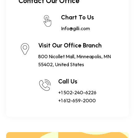
Contact Our Office
Chart To Us
Info@gilli.com
Visit Our Office Branch
800 Nicollet Mall, Minneapolis, MN
55402, United States
Call Us
+1 502-240-6226
+1 612-659-2000